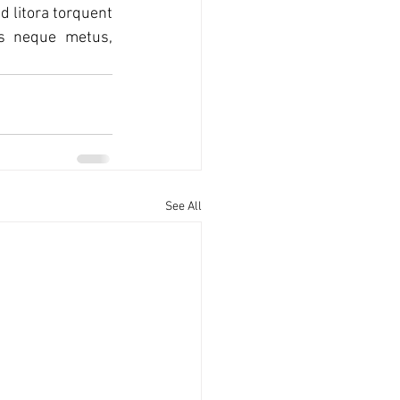
d litora torquent 
s neque metus, 
See All