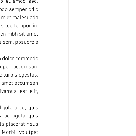
o euismod sed. 
modo semper odio 
rdum et malesuada 
 leo tempor in. 
ien nibh sit amet 
s sem, posuere a 
um dolor commodo 
emper accumsan. 
 turpis egestas. 
it amet accumsan 
vamus est elit, 
igula arcu, quis 
 ac ligula quis 
a placerat risus 
Morbi volutpat 