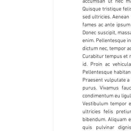
accumsan ut nec ma
Quisque tristique fel
sed ultricies. Aenean 
fames ac ante ipsum 
Donec suscipit, massa 
enim. Pellentesque in 
dictum nec, tempor ac
Curabitur tempus et n
id. Proin ac vehicul
Pellentesque habitant
Praesent vulputate a 
purus. Vivamus fauci
condimentum eu ligula
Vestibulum tempor ele
ultricies felis pret
bibendum. Aliquam era
quis pulvinar digni