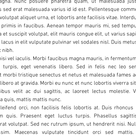
gna. Nunc posuere pharetra quam, ut malesuada just
is sed erat malesuada varius id id est. Pellentesque com
volutpat aliquet urna, et lobortis ante facilisis vitae. Inte
primis in faucibus. Aenean tempor mauris mi, sed tempus
et suscipit volutpat, elit mauris congue elit, ut varius sap
lacus in elit vulputate pulvinar vel sodales nisl. Duis metu
 nibh.
isi vel iaculis. Morbi faucibus magna mauris, in ferment
a turpis, eget venenatis libero. Sed in felis nec leo s
 morbi tristique senectus et netus et malesuada fames ac
libero at gravida. Morbi eu nunc et nunc lobortis viverra s
bus velit ac dui sagittis, ac laoreet lectus molestie. Vi
 quis, mattis mattis nunc.
ifend orci, non facilisis felis lobortis at. Duis rhoncus l
ium quis. Praesent eget luctus turpis. Phasellus sagittis
t volutpat. Sed nec rutrum ipsum, ut hendrerit nisi. Null
ssim. Maecenas vulputate tincidunt orci sed mattis. 