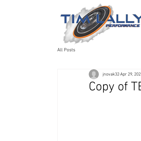
All Posts
jnovak32
Apr 29, 202
Copy of 