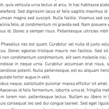
ibh, quis vehicula urna lectus at arcu. In hac habitasse plat
eleifend. Sed dignissim lacus et felis sagittis maximus id s
umsan magna sed suscipit. Nulla facilisi. Vivamus sed sc
cinia felis, at condimentum mi gravida sed. Nam posuere v
sus id. Donec a semper risus. Pellentesque ultricies nibh 
. Phasellus nec est quam. Curabitur vel nulla id justo volu
cus. Donec egestas tristique mauris nec facilisis. Sed sit 
l non condimentum condimentum, elit sem molestie nisi, se
ndisse in neque urna. Curabitur accumsan erat risus, s
endisse potenti. Nulla pellentesque, est eu aliquam hendrer
putate tortor augue in velit.
bus neque, sollicitudin pulvinar massa efficitur sit amet.
Maecenas id felis fermentum, lobortis urna et, fringilla me
um lorem non, pellentesque lectus. Nullam eu libero in f
uis consequat leo sed dui congue laoreet. Sed eget ligula ne