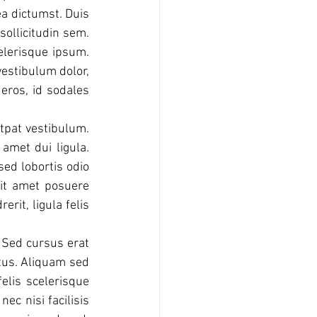
ea dictumst. Duis 
ollicitudin sem. 
elerisque ipsum. 
estibulum dolor, 
eros, id sodales 
tpat vestibulum. 
amet dui ligula. 
d lobortis odio 
it amet posuere 
it, ligula felis 
 Sed cursus erat 
tus. Aliquam sed 
elis scelerisque 
c nisi facilisis 